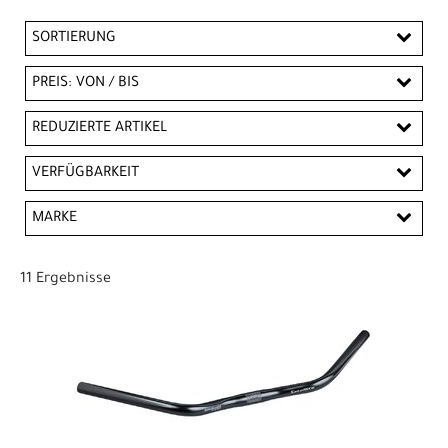
SORTIERUNG
PREIS: VON / BIS
CHF
REDUZIERTE ARTIKEL
CHF
Reduzierte Artikel
VERFÜGBARKEIT
PREISFILTER ANWENDEN
MARKE
Bontrager
Electra
Leatt
11 Ergebnisse