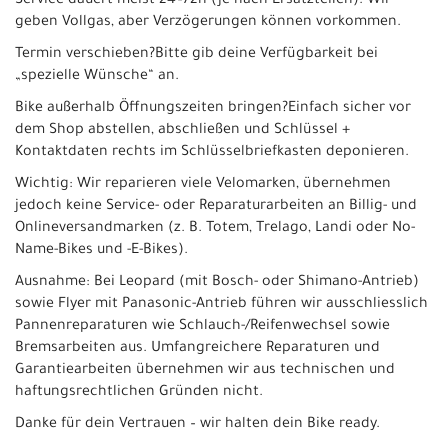
Service dauert meist 24–72h (je nach Ersatzteilen). Wir
geben Vollgas, aber Verzögerungen können vorkommen.
Termin verschieben?Bitte gib deine Verfügbarkeit bei
„spezielle Wünsche“ an.
Bike außerhalb Öffnungszeiten bringen?Einfach sicher vor
dem Shop abstellen, abschließen und Schlüssel +
Kontaktdaten rechts im Schlüsselbriefkasten deponieren.
Wichtig: Wir reparieren viele Velomarken, übernehmen
jedoch keine Service- oder Reparaturarbeiten an Billig- und
Onlineversandmarken (z. B. Totem, Trelago, Landi oder No-
Name-Bikes und -E-Bikes).
Ausnahme: Bei Leopard (mit Bosch- oder Shimano-Antrieb)
sowie Flyer mit Panasonic-Antrieb führen wir ausschliesslich
Pannenreparaturen wie Schlauch-/Reifenwechsel sowie
Bremsarbeiten aus. Umfangreichere Reparaturen und
Garantiearbeiten übernehmen wir aus technischen und
haftungsrechtlichen Gründen nicht.
Danke für dein Vertrauen – wir halten dein Bike ready.