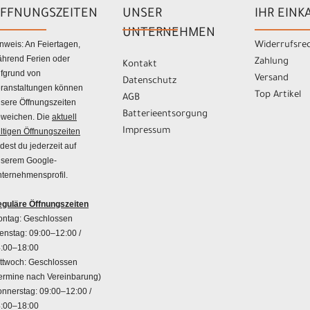
FFNUNGSZEITEN
UNSER
IHR EINK
UNTERNEHMEN
nweis: An Feiertagen,
Widerrufsre
hrend Ferien oder
Zahlung
Kontakt
fgrund von
Versand
Datenschutz
ranstaltungen können
Top Artikel
AGB
sere Öffnungszeiten
Batterieentsorgung
weichen. Die
aktuell
Impressum
ltigen Öffnungszeiten
ndest du jederzeit auf
serem Google-
ternehmensprofil.
guläre Öffnungszeiten
ntag: Geschlossen
enstag: 09:00–12:00 /
:00–18:00
ttwoch: Geschlossen
ermine nach Vereinbarung)
nnerstag: 09:00–12:00 /
:00–18:00