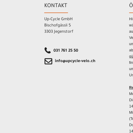
KONTAKT
Ö
Hi
Up-Cycle GmbH
wä
Bischofgässli 5
au
3303 Jegenstorf
Ve
un
ab
031 761 25 50
gü
info@upcycle-velo.ch
fi
un
Un
Re
Mo
Di
14
Mi
(T
Do
14