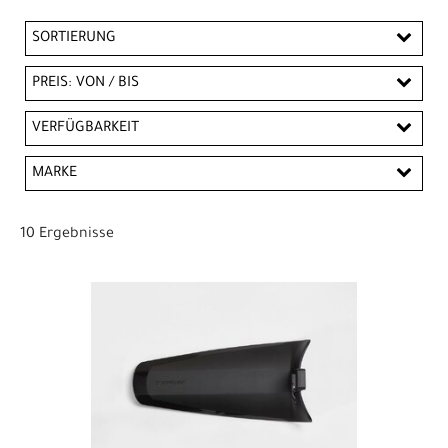
SORTIERUNG
PREIS: VON / BIS
CHF
VERFÜGBARKEIT
CHF
MARKE
PREISFILTER ANWENDEN
Bontrager
EuroFender
Trek
Unbekannt
10 Ergebnisse