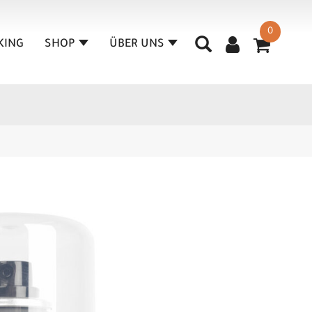
0
KING
SHOP
ÜBER UNS