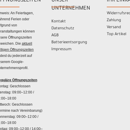
FFNUNGSZEITEN
UNSER
IHR EINK
UNTERNEHMEN
nweis: An Feiertagen,
Widerrufsre
hrend Ferien oder
Zahlung
Kontakt
fgrund von
Versand
Datenschutz
ranstaltungen können
Top Artikel
AGB
sere Öffnungszeiten
Batterieentsorgung
weichen. Die
aktuell
Impressum
ltigen Öffnungszeiten
ndest du jederzeit auf
serem Google-
ternehmensprofil.
guläre Öffnungszeiten
ntag: Geschlossen
enstag: 09:00–12:00 /
:00–18:00
ttwoch: Geschlossen
ermine nach Vereinbarung)
nnerstag: 09:00–12:00 /
:00–18:00
eitag: 09:00–12:00 / 14:00–