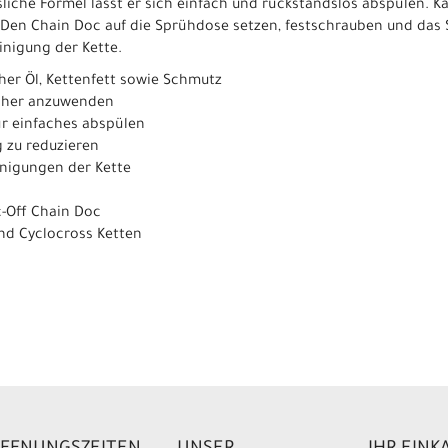
liche Formel lässt er sich einfach und rückstandslos abspülen. 
Den Chain Doc auf die Sprühdose setzen, festschrauben und das
inigung der Kette.
cher Öl, Kettenfett sowie Schmutz
icher anzuwenden
ür einfaches abspülen
g zu reduzieren
inigungen der Kette
-Off Chain Doc
und Cyclocross Ketten