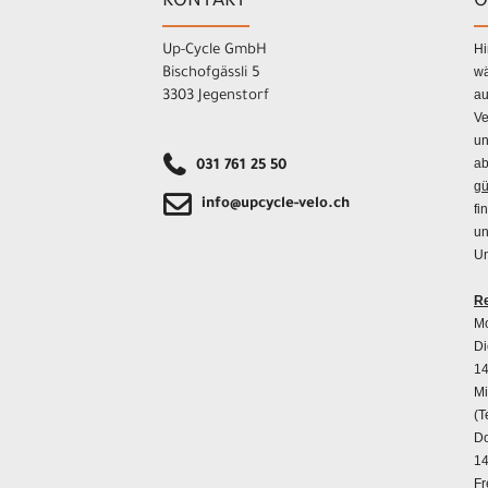
KONTAKT
Ö
Hi
Up-Cycle GmbH
wä
Bischofgässli 5
au
3303 Jegenstorf
Ve
un
ab
031 761 25 50
gü
info@upcycle-velo.ch
fi
un
Un
Re
Mo
Di
14
Mi
(T
Do
14
Fr