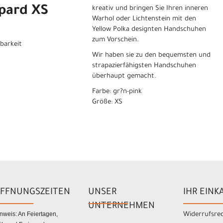
pard XS
kreativ und bringen Sie Ihren inneren
Warhol oder Lichtenstein mit den
Yellow Polka designten Handschuhen
zum Vorschein.
gbarkeit
Wir haben sie zu den bequemsten und
strapazierfähigsten Handschuhen
überhaupt gemacht.
Farbe: gr?n-pink
Größe: XS
FFNUNGSZEITEN
UNSER
IHR EINK
UNTERNEHMEN
nweis: An Feiertagen,
Widerrufsre