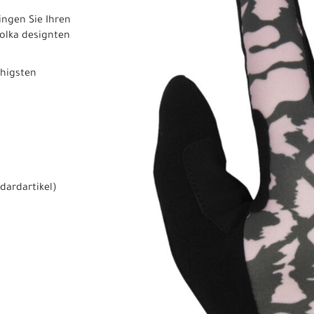
ingen Sie Ihren
Polka designten
ähigsten
dardartikel
)