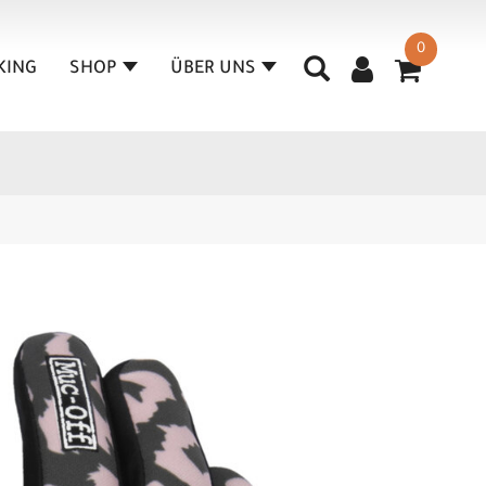
0
KING
SHOP
ÜBER UNS