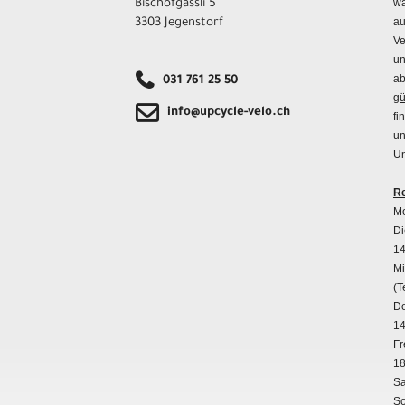
wä
Bischofgässli 5
au
3303 Jegenstorf
Ve
un
ab
031 761 25 50
gü
info@upcycle-velo.ch
fi
un
Un
Re
Mo
Di
14
Mi
(T
Do
14
Fr
18
Sa
So