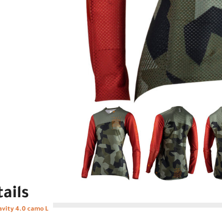
ails
vity 4.0 camo L