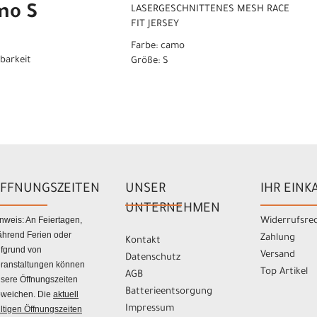
mo S
LASERGESCHNITTENES MESH RACE
FIT JERSEY
Farbe: camo
gbarkeit
Größe: S
FFNUNGSZEITEN
UNSER
IHR EINK
UNTERNEHMEN
nweis: An Feiertagen,
Widerrufsre
hrend Ferien oder
Zahlung
Kontakt
fgrund von
Versand
Datenschutz
ranstaltungen können
Top Artikel
AGB
sere Öffnungszeiten
Batterieentsorgung
weichen. Die
aktuell
Impressum
ltigen Öffnungszeiten