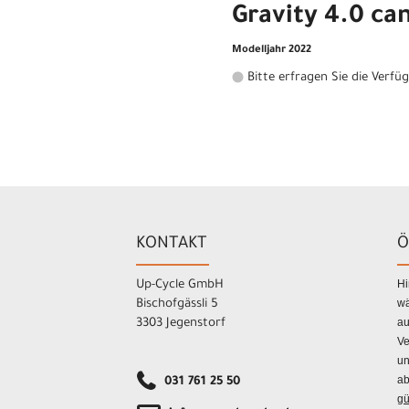
Gravity 4.0 ca
Modelljahr 2022
Bitte erfragen Sie die Verfü
KONTAKT
Ö
Hi
Up-Cycle GmbH
wä
Bischofgässli 5
au
3303 Jegenstorf
Ve
un
ab
031 761 25 50
gü