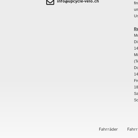
info@upcycle-velo.ch
fi
un
Un
Re
Mo
Di
14
Mi
(T
Do
14
Fr
18
Sa
So
Fahrräder
Fahr