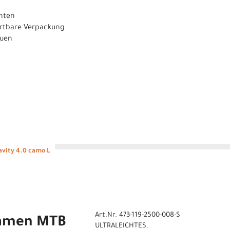
inten
ertbare Verpackung
auen
vity 4.0 camo L
Art.Nr. 473-119-2500-008-S
Damen MTB
ULTRALEICHTES,