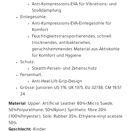
Anti-Kompressions-EVA für Vibrations- und
Stoßdämpfung
Einlegesohle:
Anti-Kompressions-EVA-Einlegesohle für
Komfort
Feuchtigkeitstransportierendes, schnell
trocknendes, antibakterielles,
geruchshemmendes Material aus Aktivkohle
für Komfort und Hygiene
Schutz:
Stealth-Fersen- und Zehenschutz
Fersenhalt:
Anti-Heel-Lift-Grip-Design
Grösse: Junioren US 1?6, UK 13?5, EU 32?38, CM 19,5?
24
Material
: Upper: Artificial Leather 80%<Micro Suede,
50%Polyurethane, 50%Nylon) Synthetic fibre 20%
(100%Polyester), Sole: Rubber 35%, Ethylene-vinyl acetate
50%
Geschlecht
: Kinder