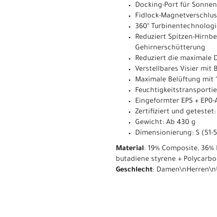
Docking-Port für Sonnen
Fidlock-Magnetverschlu
360° Turbinentechnologi
Reduziert Spitzen-Hirnb
Gehirnerschütterung
Reduziert die maximale 
Verstellbares Visier mit
Maximale Belüftung mit 
Feuchtigkeitstransport
Eingeformter EPS + EP0-
Zertifiziert und geteste
Gewicht: Ab 430 g
Dimensionierung: S (51-5
Material
: 19% Composite, 36% 
butadiene styrene + Polycarbo
Geschlecht
: Damen\nHerren\n