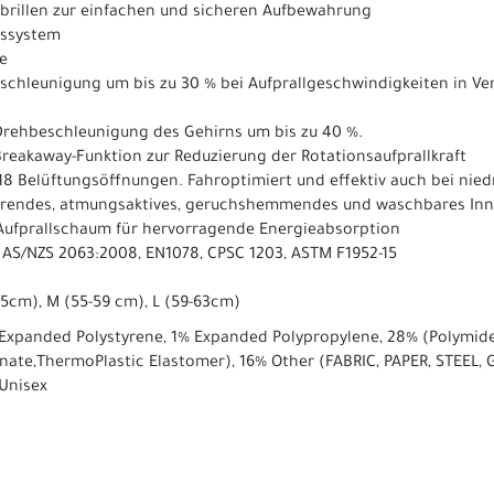
brillen zur einfachen und sicheren Aufbewahrung
sssystem
e
eschleunigung um bis zu 30 % bei Aufprallgeschwindigkeiten in Ve
Drehbeschleunigung des Gehirns um bis zu 40 %.
 Breakaway-Funktion zur Reduzierung der Rotationsaufprallkraft
18 Belüftungsöffnungen. Fahroptimiert und effektiv auch bei nie
ierendes, atmungsaktives, geruchshemmendes und waschbares Inn
Aufprallschaum für hervorragende Energieabsorption
t: AS/NZS 2063:2008, EN1078, CPSC 1203, ASTM F1952-15
5cm), M (55-59 cm), L (59-63cm)
Expanded Polystyrene, 1% Expanded Polypropylene, 28% (Polymide,
nate,ThermoPlastic Elastomer), 16% Other (FABRIC, PAPER, STEEL, 
Unisex