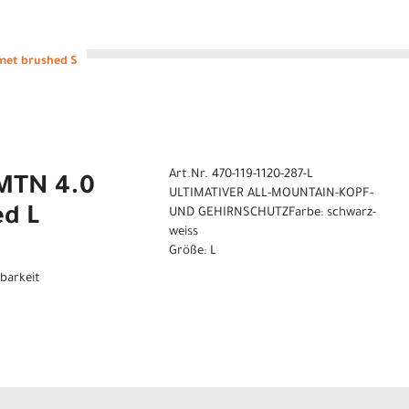
met brushed S
Art.Nr. 470-119-1120-287-L
-MTN 4.0
ULTIMATIVER ALL-MOUNTAIN-KOPF-
d L
UND GEHIRNSCHUTZFarbe: schwarz-
weiss
Größe: L
gbarkeit