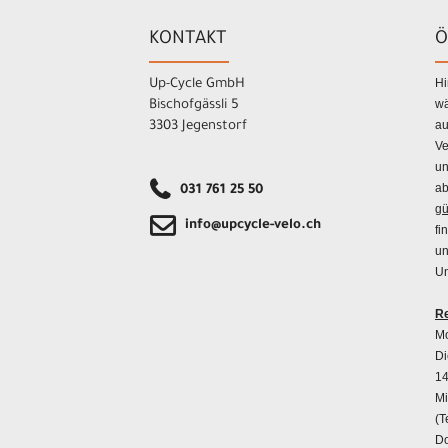
KONTAKT
Ö
Hi
Up-Cycle GmbH
wä
Bischofgässli 5
au
3303 Jegenstorf
Ve
un
ab
031 761 25 50
gü
info@upcycle-velo.ch
fi
un
Un
Re
Mo
Di
14
Mi
(T
Do