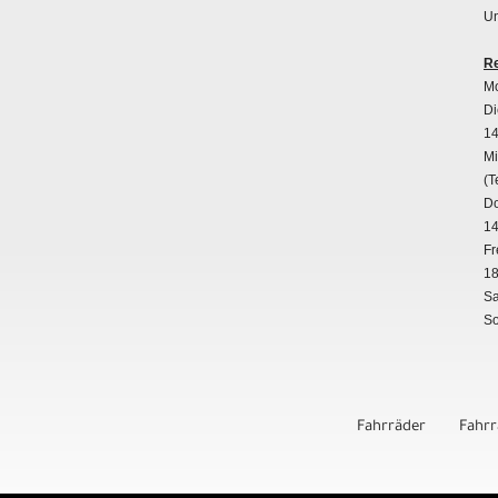
Un
Re
Mo
Di
14
Mi
(T
Do
14
Fr
18
Sa
So
Fahrräder
Fahr