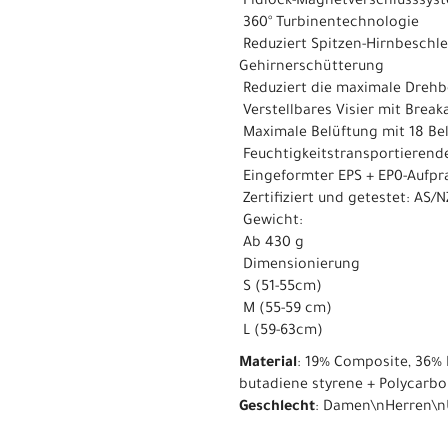
 Fidlock-Magnetverschlusssys
 360° Turbinentechnologie
 Reduziert Spitzen-Hirnbesch
Gehirnerschütterung
 Reduziert die maximale Dreh
 Verstellbares Visier mit Bre
 Maximale Belüftung mit 18 B
 Feuchtigkeitstransportiere
 Eingeformter EPS + EP0-Aufp
 Zertifiziert und getestet: A
 Gewicht:
 Ab 430 g
 Dimensionierung
 S (51-55cm)
 M (55-59 cm)
 L (59-63cm)
Material
: 19% Composite, 36% 
butadiene styrene + Polycarbo
Geschlecht
: Damen\nHerren\n