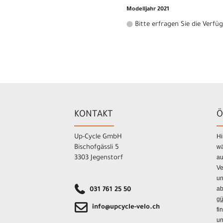
Modelljahr 2021
Bitte erfragen Sie die Verfü
KONTAKT
Ö
Hi
Up-Cycle GmbH
wä
Bischofgässli 5
au
3303 Jegenstorf
Ve
un
ab
031 761 25 50
gü
info@upcycle-velo.ch
fi
un