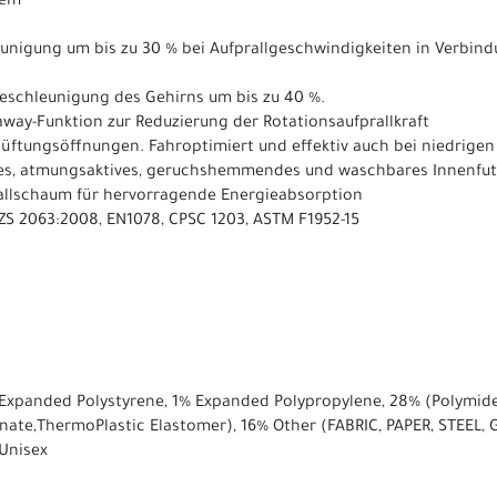
tem
leunigung um bis zu 30 % bei Aufprallgeschwindigkeiten in Verbind
beschleunigung des Gehirns um bis zu 40 %.
akaway-Funktion zur Reduzierung der Rotationsaufprallkraft
elüftungsöffnungen. Fahroptimiert und effektiv auch bei niedrige
ndes, atmungsaktives, geruchshemmendes und waschbares Innenfut
rallschaum für hervorragende Energieabsorption
S/NZS 2063:2008, EN1078, CPSC 1203, ASTM F1952-15
Expanded Polystyrene, 1% Expanded Polypropylene, 28% (Polymide,
nate,ThermoPlastic Elastomer), 16% Other (FABRIC, PAPER, STEEL, 
Unisex