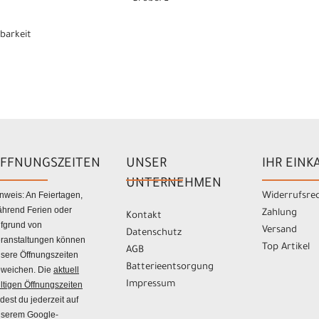
gbarkeit
FFNUNGSZEITEN
UNSER
IHR EINK
UNTERNEHMEN
nweis: An Feiertagen,
Widerrufsre
hrend Ferien oder
Zahlung
Kontakt
fgrund von
Versand
Datenschutz
ranstaltungen können
Top Artikel
AGB
sere Öffnungszeiten
Batterieentsorgung
weichen. Die
aktuell
Impressum
ltigen Öffnungszeiten
ndest du jederzeit auf
serem Google-