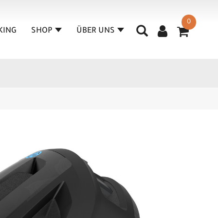
0
KING
SHOP
ÜBER UNS