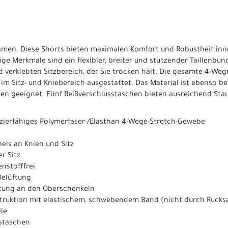
amen. Diese Shorts bieten maximalen Komfort und Robustheit inne
ge Merkmale sind ein flexibler, breiter und stützender Taillenbu
 verklebten Sitzbereich, der Sie trocken hält. Die gesamte 4-Wege
 im Sitz- und Kniebereich ausgestattet. Das Material ist ebenso 
ten geeignet. Fünf Reißverschlusstaschen bieten ausreichend Staur
pazierfähiges Polymerfaser-/Elasthan 4-Wege-Stretch-Gewebe
nels an Knien und Sitz
r Sitz
nstofffrei
 Belüftung
ftung an den Oberschenkeln
truktion mit elastischem, schwebendem Band (nicht durch Rucksa
le
sstaschen