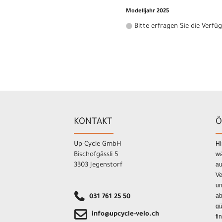
Modelljahr 2025
Bitte erfragen Sie die Verfü
KONTAKT
Ö
Hi
Up-Cycle GmbH
wä
Bischofgässli 5
au
3303 Jegenstorf
Ve
un
ab
031 761 25 50
gü
info@upcycle-velo.ch
fi