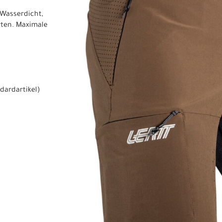
 Wasserdicht,
hrten. Maximale
dardartikel
)