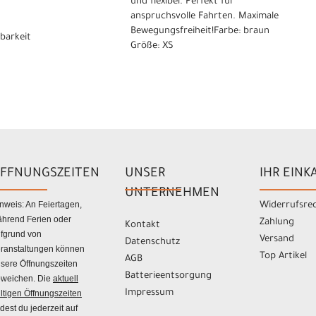
und flexibel. Perfekt für
anspruchsvolle Fahrten. Maximale
Bewegungsfreiheit!Farbe: braun
gbarkeit
Größe: XS
FFNUNGSZEITEN
UNSER
IHR EINK
UNTERNEHMEN
nweis: An Feiertagen,
Widerrufsre
hrend Ferien oder
Zahlung
Kontakt
fgrund von
Versand
Datenschutz
ranstaltungen können
Top Artikel
AGB
sere Öffnungszeiten
Batterieentsorgung
weichen. Die
aktuell
Impressum
ltigen Öffnungszeiten
ndest du jederzeit auf