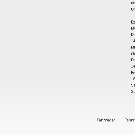
un
Un
Re
Mo
Di
14
Mi
(T
Do
14
Fr
18
Sa
So
Fahrräder
Fahr