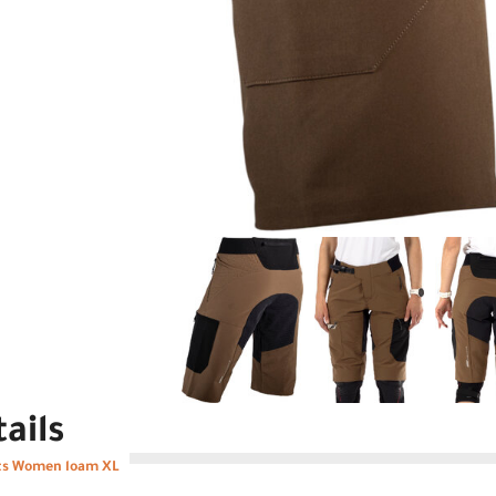
ails
ts Women loam XL