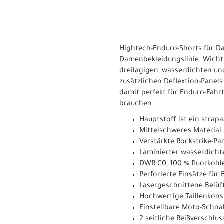
Hightech-Enduro-Shorts für D
Damenbekleidungslinie. Wichti
dreilagigen, wasserdichten und
zusätzlichen Deflextion-Panels
damit perfekt für Enduro-Fahr
brauchen.
Hauptstoff ist ein stra
Mittelschweres Material
Verstärkte Rockstrike-Pa
Laminierter wasserdichte
DWR C0, 100 % fluorkohle
Perforierte Einsätze für
Lasergeschnittene Belü
Hochwertige Taillenkons
Einstellbare Moto-Schnal
2 seitliche Reißverschlu