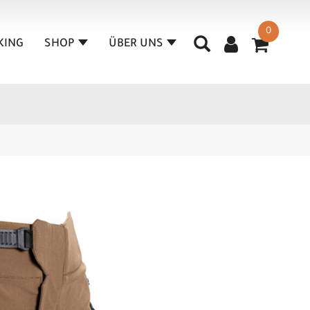
0
KING
SHOP
ÜBER UNS