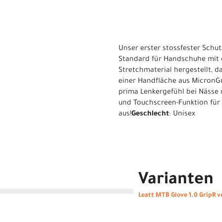
Unser erster stossfester Schu
Standard für Handschuhe mit e
Stretchmaterial hergestellt, 
einer Handfläche aus MicronGri
prima Lenkergefühl bei Nässe 
und Touchscreen-Funktion für 
aus!
Geschlecht
: Unisex
Varianten
Leatt MTB Glove 1.0 GripR v