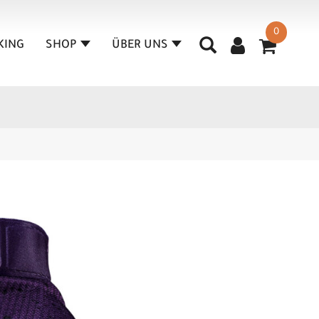
0
KING
SHOP
ÜBER UNS