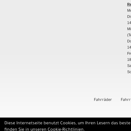
Re
Mo
Di
14
Mi
(T
Do
14
Fr
18
Sa
So
Fahrräder
Fahr
Diese Internetseite benutzt Cookies, um Ihren Lesern das best
finden Sie in unseren
Cookie-Richtlinien
.