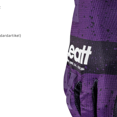
t
dardartikel
)