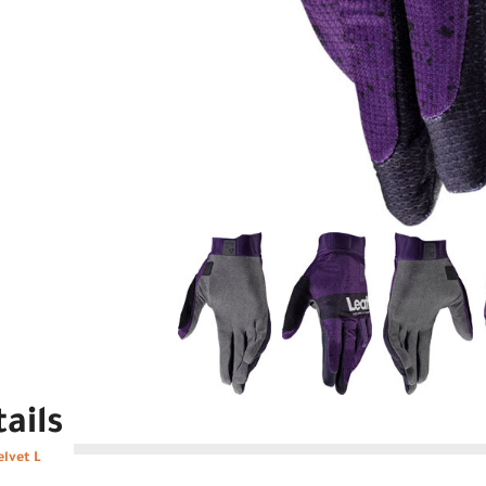
ails
elvet L