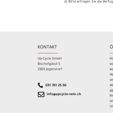
Bitte erfragen Sie die Verfü
KONTAKT
Ö
Hi
Up-Cycle GmbH
wä
Bischofgässli 5
au
3303 Jegenstorf
Ve
un
ab
031 761 25 50
gü
info@upcycle-velo.ch
fi
un
Un