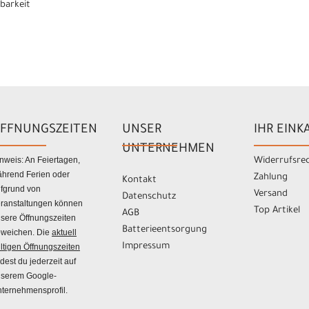
gbarkeit
FFNUNGSZEITEN
UNSER
IHR EINK
UNTERNEHMEN
nweis: An Feiertagen,
Widerrufsre
hrend Ferien oder
Zahlung
Kontakt
fgrund von
Versand
Datenschutz
ranstaltungen können
Top Artikel
AGB
sere Öffnungszeiten
Batterieentsorgung
weichen. Die
aktuell
Impressum
ltigen Öffnungszeiten
ndest du jederzeit auf
serem Google-
ternehmensprofil.