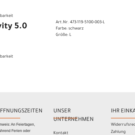
gbarkeit
Art.Nr. 473-119-5100-003-L
ity 5.0
Farbe: schwarz
Größe: L
gbarkeit
FFNUNGSZEITEN
UNSER
IHR EINK
UNTERNEHMEN
nweis: An Feiertagen,
Widerrufsre
hrend Ferien oder
Zahlung
Kontakt