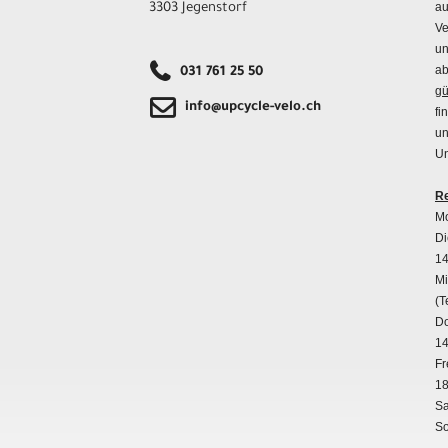
au
3303 Jegenstorf
Ve
un
ab
031 761 25 50
gü
info@upcycle-velo.ch
fi
un
Un
Re
Mo
Di
14
Mi
(T
Do
14
Fr
18
Sa
So