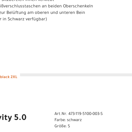
 Sitzbereich innen verklebt
Reißverschlusstaschen an beiden Oberschenkeln
 zur Belüftung am oberen und unteren Bein
r in Schwarz verfügbar)
 black 2XL
Art.Nr. 473-119-5100-003-S
ity 5.0
Farbe: schwarz
Größe: S