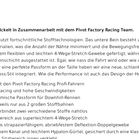
ickelt in Zusammenarbeit mit dem Pivot Factory Racing Team.
utzt fortschrittliche Stofftechnologien. Das untere Bein besteht
ialien, was die Anzahl der Nähte minimiert und die Bewegungsfre
rem flexiblen und leichten 4-Wege-Stretch-Gewebe gefertigt, währ
nschicht ausgestattet ist. Egal, wie nass die Fahrt wird oder wie
 eine perfekte Passform an der Taille haben wir eine neue, schlan
ss-Stil integriert. Wie die Performance ist auch das Design der 
 den Pivot Factory Racing Profi-Fahrern
Racing und hohe Geschwindigkeiten
omische Passform für Downhill-Rennen
weils nur aus 2 großen Stoffbahnen
bindet zwei verschiedene Stoffe nahtlos
ereich aus superleichtem 4-Wege-Stretch
us strapazierfähigem, abriebfestem Deflextion-Doppelgewebe
nem Kanal und leichtem Hypalon-Gürtel, gesichert durch eine kla