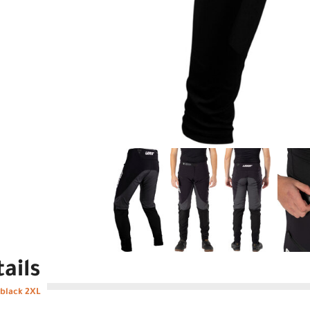
ails
 black 2XL