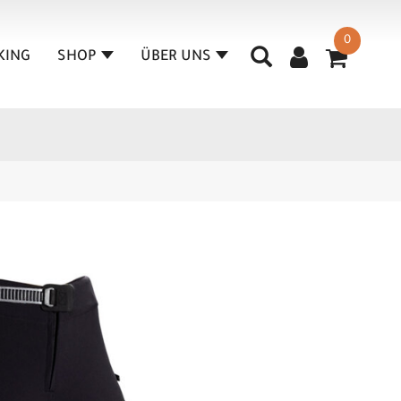
0
KING
SHOP
ÜBER UNS