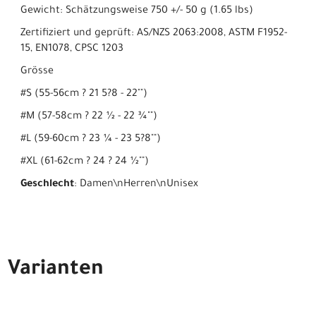
Gewicht: Schätzungsweise 750 +/- 50 g (1.65 lbs)
Zertifiziert und geprüft: AS/NZS 2063:2008, ASTM F1952-
15, EN1078, CPSC 1203
Grösse
#S (55-56cm ? 21 5?8 - 22"")
#M (57-58cm ? 22 ½ - 22 ¾"")
#L (59-60cm ? 23 ¼ - 23 5?8"")
#XL (61-62cm ? 24 ? 24 ½"")
Geschlecht
: Damen\nHerren\nUnisex
Varianten