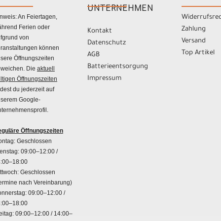
UNTERNEHMEN
nweis: An Feiertagen,
Widerrufsre
hrend Ferien oder
Zahlung
Kontakt
fgrund von
Versand
Datenschutz
ranstaltungen können
Top Artikel
AGB
sere Öffnungszeiten
Batterieentsorgung
weichen. Die
aktuell
Impressum
ltigen Öffnungszeiten
ndest du jederzeit auf
serem Google-
ternehmensprofil.
guläre Öffnungszeiten
ntag: Geschlossen
enstag: 09:00–12:00 /
:00–18:00
ttwoch: Geschlossen
ermine nach Vereinbarung)
nnerstag: 09:00–12:00 /
:00–18:00
eitag: 09:00–12:00 / 14:00–