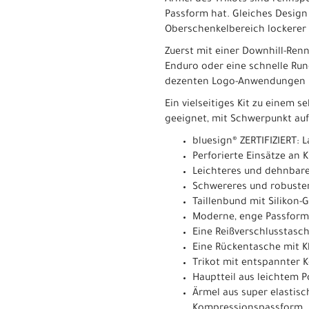
Ärmel des Trikots sind rennsp
Passform hat. Gleiches Design
Oberschenkelbereich lockerer
Zuerst mit einer Downhill-Rennp
Enduro oder eine schnelle Rund
dezenten Logo-Anwendungen u
Ein vielseitiges Kit zu einem 
geeignet, mit Schwerpunkt auf 
bluesign® ZERTIFIZIERT:
Perforierte Einsätze an 
Leichteres und dehnbar
Schwereres und robuste
Taillenbund mit Silikon-
Moderne, enge Passform
Eine Reißverschlusstasc
Eine Rückentasche mit K
Trikot mit entspannter 
Hauptteil aus leichtem 
Ärmel aus super elastis