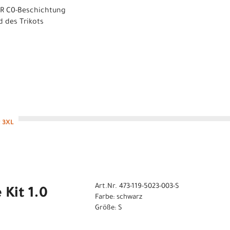
WR C0-Beschichtung
d des Trikots
k 3XL
Art.Nr. 473-119-5023-003-S
 Kit 1.0
Farbe: schwarz
Größe: S