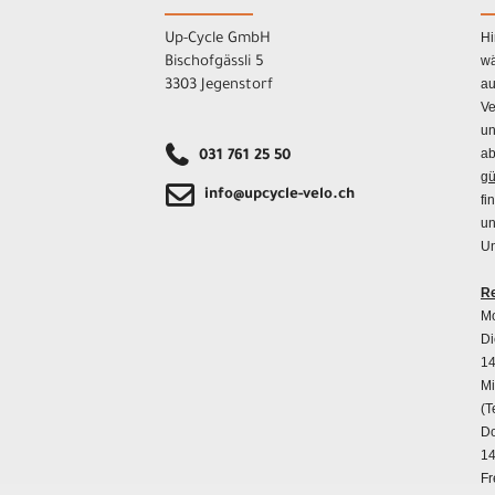
Hi
Up-Cycle GmbH
wä
Bischofgässli 5
au
3303 Jegenstorf
Ve
un
ab
031 761 25 50
gü
info@upcycle-velo.ch
fi
un
Un
Re
Mo
Di
14
Mi
(T
Do
14
Fr