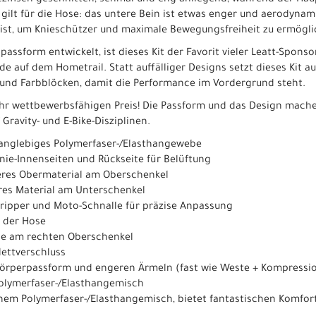
ezifisch geschnitten, schmal und eng anliegend, während der Hau
 gilt für die Hose: das untere Bein ist etwas enger und aerodynam
 ist, um Knieschützer und maximale Bewegungsfreiheit zu ermögli
assform entwickelt, ist dieses Kit der Favorit vieler Leatt-Sponsor
e auf dem Hometrail. Statt auffälliger Designs setzt dieses Kit 
nd Farbblöcken, damit die Performance im Vordergrund steht.
sehr wettbewerbsfähigen Preis! Die Passform und das Design machen
Gravity- und E-Bike-Disziplinen.
 Langlebiges Polymerfaser-/Elasthangewebe
Knie-Innenseiten und Rückseite für Belüftung
eres Obermaterial am Oberschenkel
res Material am Unterschenkel
Gripper und Moto-Schnalle für präzise Anpassung
 der Hose
he am rechten Oberschenkel
lettverschluss
Körperpassform und engeren Ärmeln (fast wie Weste + Kompressio
Polymerfaser-/Elasthangemisch
chem Polymerfaser-/Elasthangemisch, bietet fantastischen Komfor