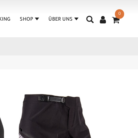
0
KING
SHOP
ÜBER UNS