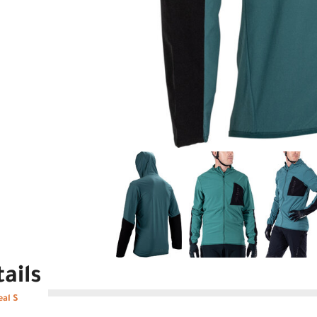
ails
eal S