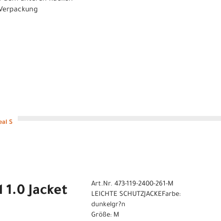
e Verpackung
eal S
Art.Nr. 473-119-2400-261-M
 1.0 Jacket
LEICHTE SCHUTZJACKEFarbe:
dunkelgr?n
Größe: M