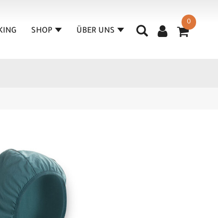
0
KING
SHOP
ÜBER UNS