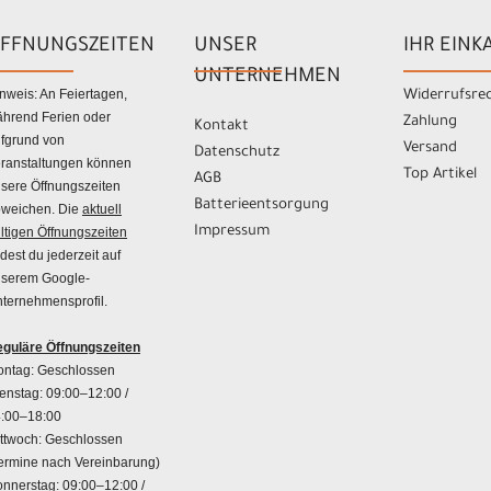
FFNUNGSZEITEN
UNSER
IHR EINK
UNTERNEHMEN
nweis: An Feiertagen,
Widerrufsre
hrend Ferien oder
Zahlung
Kontakt
fgrund von
Versand
Datenschutz
ranstaltungen können
Top Artikel
AGB
sere Öffnungszeiten
Batterieentsorgung
weichen. Die
aktuell
Impressum
ltigen Öffnungszeiten
ndest du jederzeit auf
serem Google-
ternehmensprofil.
guläre Öffnungszeiten
ntag: Geschlossen
enstag: 09:00–12:00 /
:00–18:00
ttwoch: Geschlossen
ermine nach Vereinbarung)
nnerstag: 09:00–12:00 /