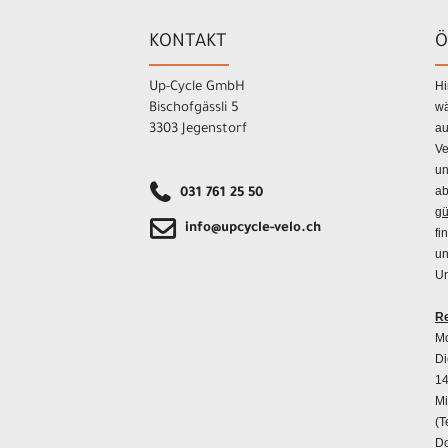
KONTAKT
Ö
Hi
Up-Cycle GmbH
wä
Bischofgässli 5
au
3303 Jegenstorf
Ve
un
ab
031 761 25 50
gü
info@upcycle-velo.ch
fi
un
Un
Re
Mo
Di
14
Mi
(T
Do