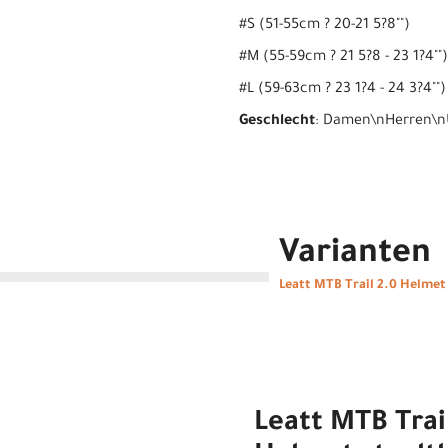
#S (51-55cm ? 20-21 5?8"")
#M (55-59cm ? 21 5?8 - 23 1?4"")
#L (59-63cm ? 23 1?4 - 24 3?4"")
Geschlecht
: Damen\nHerren\n
Varianten
Leatt MTB Trail 2.0 Helmet 
Leatt MTB Trai