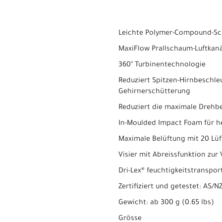
Leichte Polymer-Compound-Sch
MaxiFlow Prallschaum-Luftkanä
360° Turbinentechnologie
Reduziert Spitzen-Hirnbeschle
Gehirnerschütterung
Reduziert die maximale Drehb
In-Moulded Impact Foam für h
Maximale Belüftung mit 20 Lü
Visier mit Abreissfunktion zur
Dri-Lex® feuchtigkeitstransp
Zertifiziert und getestet: AS/
Gewicht: ab 300 g (0.65 lbs)
Grösse