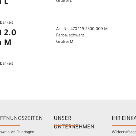
 L
Größe: L
gbarkeit
Art.Nr. 470-119-2300-009-M
l 2.0
Farbe: schwarz
h M
Größe: M
gbarkeit
FFNUNGSZEITEN
UNSER
IHR EINK
UNTERNEHMEN
nweis: An Feiertagen,
Widerrufsre