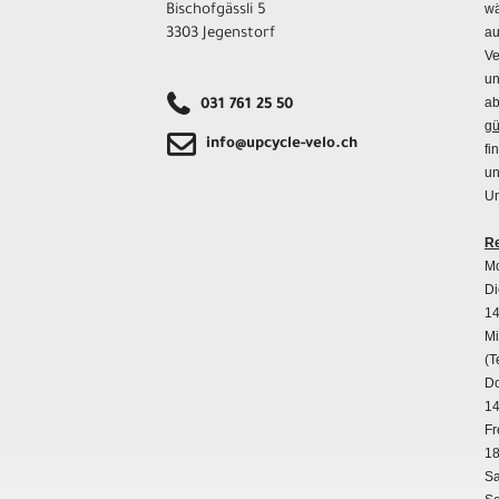
wä
Bischofgässli 5
au
3303 Jegenstorf
Ve
un
ab
031 761 25 50
gü
info@upcycle-velo.ch
fi
un
Un
Re
Mo
Di
14
Mi
(T
Do
14
Fr
18
Sa