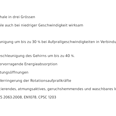
ale in drei Grössen
le auch bei niedriger Geschwindigkeit wirksam
unigung um bis zu 30 % bei Aufprallgeschwindigkeiten in Verbind
eschleunigung des Gehirns um bis zu 40 %.
ervorragende Energieabsorption
ftungsöffnungen
 Verringerung der Rotationsaufprallkräfte
ortierendes, atmungsaktives, geruchshemmendes und waschbares I
NZS 2063:2008, EN1078, CPSC 1203