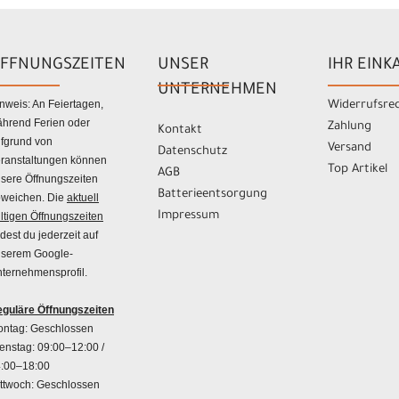
FFNUNGSZEITEN
UNSER
IHR EINK
UNTERNEHMEN
nweis: An Feiertagen,
Widerrufsre
hrend Ferien oder
Zahlung
Kontakt
fgrund von
Versand
Datenschutz
ranstaltungen können
Top Artikel
AGB
sere Öffnungszeiten
Batterieentsorgung
weichen. Die
aktuell
Impressum
ltigen Öffnungszeiten
ndest du jederzeit auf
serem Google-
ternehmensprofil.
guläre Öffnungszeiten
ntag: Geschlossen
enstag: 09:00–12:00 /
:00–18:00
ttwoch: Geschlossen