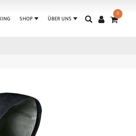
0
KING
SHOP
ÜBER UNS