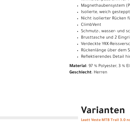
Magnethaubensystem (Pa
Isolierte, weich gestep
Nicht isolierter Rücken f
ClimbVent
Schmutz-, wasser- und 
Brusttasche und 2 Eingr
Verdeckte YKK-Reissvers
Rückenlänge über dem Si
Reflektierendes Detail h
Material
: 97 % Polyester, 3 % E
Geschlecht
: Herren
Varianten
Leatt Veste MTB Trail 3.0 no