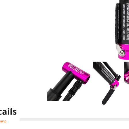
ails
Pump