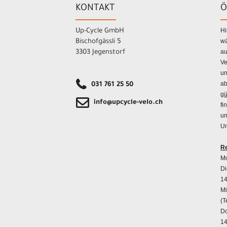
KONTAKT
Ö
Hi
Up-Cycle GmbH
wä
Bischofgässli 5
au
3303 Jegenstorf
Ve
un
ab
031 761 25 50
gü
info@upcycle-velo.ch
fi
un
Un
Re
Mo
Di
14
Mi
(T
Do
14