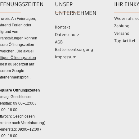
FFNUNGSZEITEN
UNSER
IHR EINK
UNTERNEHMEN
nweis: An Feiertagen,
Widerrufsre
hrend Ferien oder
Zahlung
Kontakt
fgrund von
Versand
Datenschutz
ranstaltungen können
Top Artikel
AGB
sere Öffnungszeiten
Batterieentsorgung
weichen. Die
aktuell
Impressum
ltigen Öffnungszeiten
ndest du jederzeit auf
serem Google-
ternehmensprofil.
guläre Öffnungszeiten
ntag: Geschlossen
enstag: 09:00–12:00 /
:00–18:00
ttwoch: Geschlossen
ermine nach Vereinbarung)
nnerstag: 09:00–12:00 /
:00–18:00