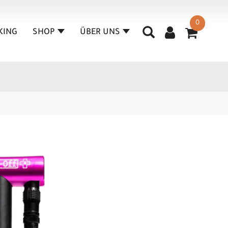
0
KING
SHOP
ÜBER UNS