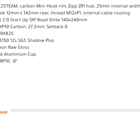
25TEAM, carbon Mini Hook rim, Zipp ZR1 hub, 25mm internal widt
e 12mm x 142mm rear, thread M12xP1, internal cable routing.
it 2.0 Start Up Off Road Xilite 140x248mm
XP10 Carbon, 27.2mm, Setback 0
 RX825
8150 12s SGS Shadow Plus
rbon Raw Gloss
ted Aluminium Cup
P10, -8º
-RAW