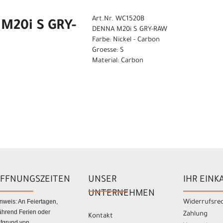
Art.Nr. WC1520B
M20i S GRY-
DENNA M20i S GRY-RAW
Farbe: Nickel - Carbon
Groesse: S
Material: Carbon
FFNUNGSZEITEN
UNSER
IHR EINK
UNTERNEHMEN
nweis: An Feiertagen,
Widerrufsre
hrend Ferien oder
Zahlung
Kontakt
fgrund von