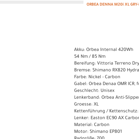
ORBEA DENNA M20i XL GRY
Akku: Orbea Internal 420Wh
54 Nm / 85 Nm
Bereifung: Vittoria Terreno Dr
Bremse: Shimano RX820 Hydrau
Farbe: Nickel - Carbon
Gabel: Orbea Denaa OMR ICR, fu
Geschlecht: Unisex
Lenkerband: Orbea Anti-Slippe
Groesse: XL
Kettenführung / Kettenschutz:
Lenker: Easton EC90 AX Carbon, 
Material: Carbon
Motor: Shimano EP801