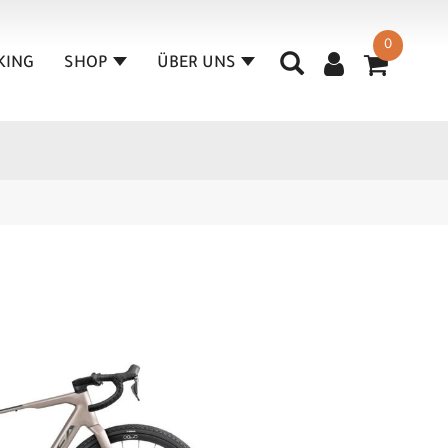
0
KING
SHOP
ÜBER UNS