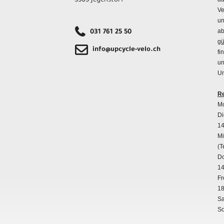
3303 Jegenstorf
Ve
un
ab
031 761 25 50
gü
info@upcycle-velo.ch
fi
un
Un
Re
Mo
Di
14
Mi
(T
Do
14
Fr
18
Sa
So