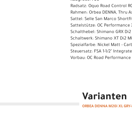
Radgröße: 700
Radsatz: Oquo Road Control RC
Rahmen: Orbea DENNA, Thru Axl
Sattel: Selle San Marco Shortf
Sattelstütze: OC Performance 
Schalthebel: Shimano GRX Di2
Schaltwerk: Shimano XT Di2 M
Spezialfarbe: Nickel Matt - Ca
Steuersatz: FSA 1-1/2" Integra
Vorbau: OC Road Performance R
Varianten
ORBEA DENNA M20i XL GRY