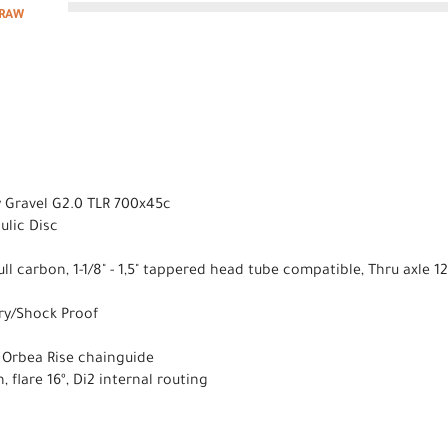
-RAW
y Gravel G2.0 TLR 700x45c
lic Disc
ll carbon, 1-1/8" - 1,5" tappered head tube compatible, Thru axle 
ry/Shock Proof
 Orbea Rise chainguide
flare 16º, Di2 internal routing