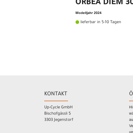
ORBEA DIEM 3
Modelljahr 2024
lieferbar in 5-10 Tagen
KONTAKT
Ö
Hi
Up-Cycle GmbH
wä
Bischofgässli 5
au
3303 Jegenstorf
Ve
un