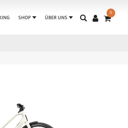
0
KING
SHOP
ÜBER UNS