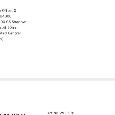
m Offset 0
L-U4000
000 GS Shadow
Orbit 60mm
ated Central
ss)
Art.Nr. WC1353B