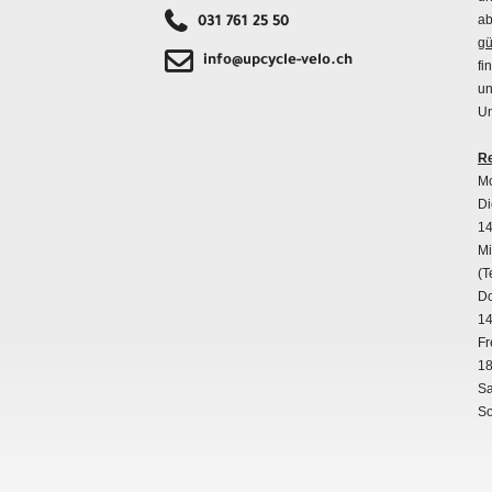
ab
031 761 25 50
gü
info@upcycle-velo.ch
fi
un
Un
Re
Mo
Di
14
Mi
(T
Do
14
Fr
18
Sa
So