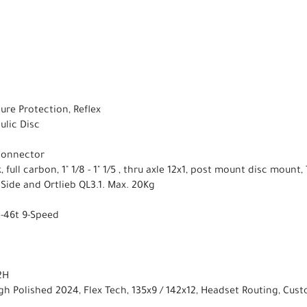
ure Protection, Reflex
lic Disc
 connector
full carbon, 1" 1/8 - 1" 1/5 , thru axle 12x1, post mount disc mount,
 Side and Ortlieb QL3.1. Max. 20Kg
-46t 9-Speed
2H
 Polished 2024, Flex Tech, 135x9 / 142x12, Headset Routing, Cust