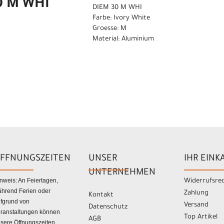
0 M WHI
DIEM 30 M WHI
Farbe: Ivory White
Groesse: M
Material: Aluminium
FFNUNGSZEITEN
UNSER
IHR EINK
UNTERNEHMEN
nweis: An Feiertagen,
Widerrufsre
hrend Ferien oder
Zahlung
Kontakt
fgrund von
Versand
Datenschutz
ranstaltungen können
Top Artikel
AGB
sere Öffnungszeiten