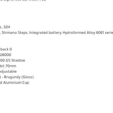
d Light, Rise 50, Width 760
9c, 32H
Shimano Steps, Integrated battery, Hydroformed Alloy 6061 serie
tback 0
-U6000
000 GS Shadow
rbit 70mm
adjustable
) - Brugundy (Gloss)
ted Aluminium Cup