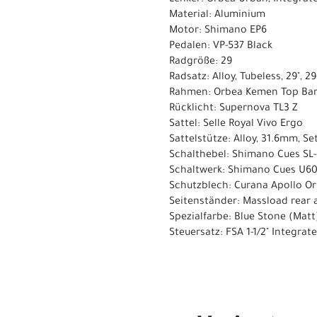
Lenker: Orbea Urban, Integrate
Material: Aluminium
Motor: Shimano EP6
Pedalen: VP-537 Black
Radgröße: 29
Radsatz: Alloy, Tubeless, 29", 2
Rahmen: Orbea Kemen Top Bar, 
Rücklicht: Supernova TL3 Z
Sattel: Selle Royal Vivo Ergo
Sattelstütze: Alloy, 31.6mm, Se
Schalthebel: Shimano Cues SL
Schaltwerk: Shimano Cues U6
Schutzblech: Curana Apollo O
Seitenständer: Massload rear 
Spezialfarbe: Blue Stone (Matt
Steuersatz: FSA 1-1/2" Integra