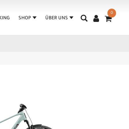
0
KING
SHOP
ÜBER UNS