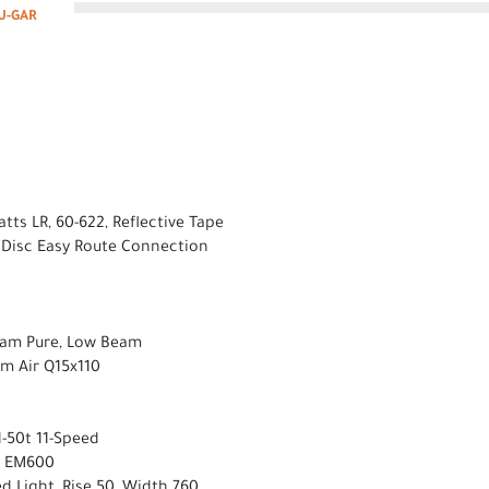
U-GAR
ts LR, 60-622, Reflective Tape
 Disc Easy Route Connection
ream Pure, Low Beam
m Air Q15x110
-50t 11-Speed
s EM600