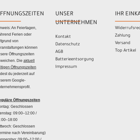
FFNUNGSZEITEN
UNSER
IHR EINK
UNTERNEHMEN
nweis: An Feiertagen,
Widerrufsre
hrend Ferien oder
Zahlung
Kontakt
fgrund von
Versand
Datenschutz
ranstaltungen können
Top Artikel
AGB
sere Öffnungszeiten
Batterieentsorgung
weichen. Die
aktuell
Impressum
ltigen Öffnungszeiten
ndest du jederzeit auf
serem Google-
ternehmensprofil.
guläre Öffnungszeiten
ntag: Geschlossen
enstag: 09:00–12:00 /
:00–18:00
ttwoch: Geschlossen
ermine nach Vereinbarung)
nnerstag: 09:00–12:00 /