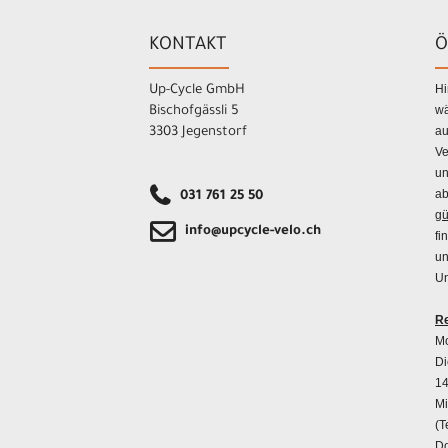
KONTAKT
Ö
Hi
Up-Cycle GmbH
wä
Bischofgässli 5
au
3303 Jegenstorf
Ve
un
ab
031 761 25 50
gü
info@upcycle-velo.ch
fi
un
Un
Re
Mo
Di
14
Mi
(T
Do