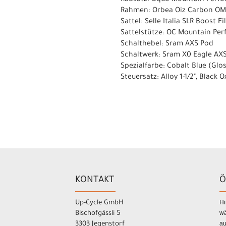
Radsatz: Oquo Mountain Per
Rahmen: Orbea Oiz Carbon OMX, 
Sattel: Selle Italia SLR Boost F
Sattelstütze: OC Mountain Pe
Schalthebel: Sram AXS Pod
Schaltwerk: Sram X0 Eagle AX
Spezialfarbe: Cobalt Blue (Glo
Steuersatz: Alloy 1-1/2", Black
KONTAKT
Ö
Hi
Up-Cycle GmbH
wä
Bischofgässli 5
au
3303 Jegenstorf