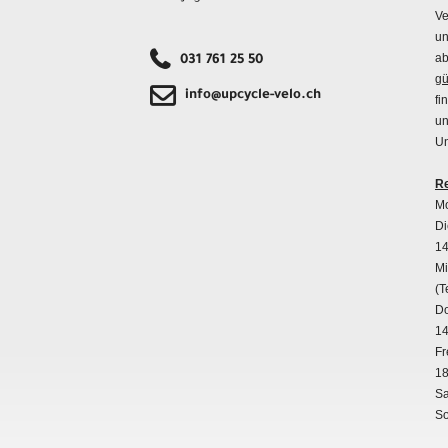
Ve
un
ab
031 761 25 50
gü
info@upcycle-velo.ch
fi
un
Un
Re
Mo
Di
14
Mi
(T
Do
14
Fr
18
Sa
So