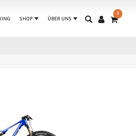
0
KING
SHOP
ÜBER UNS