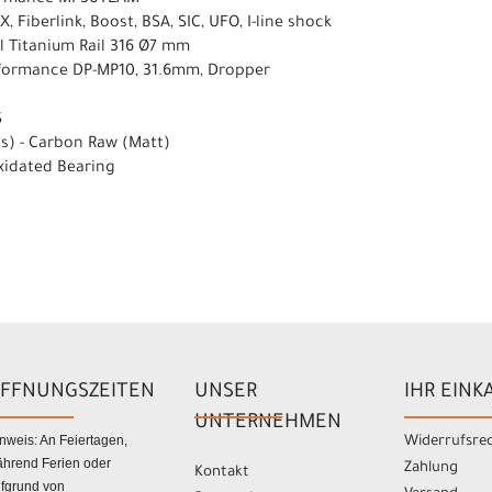
formance MP30TEAM
Fiberlink, Boost, BSA, SIC, UFO, I-line shock
ill Titanium Rail 316 Ø7 mm
rformance DP-MP10, 31.6mm, Dropper
S
ss) - Carbon Raw (Matt)
 Oxidated Bearing
FFNUNGSZEITEN
UNSER
IHR EINK
UNTERNEHMEN
nweis: An Feiertagen,
Widerrufsre
hrend Ferien oder
Zahlung
Kontakt
fgrund von