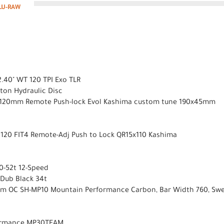
LU-RAW
2.40" WT 120 TPI Exo TLR
ston Hydraulic Disc
y 120mm Remote Push-lock Evol Kashima custom tune 190x45mm
y 120 FIT4 Remote-Adj Push to Lock QR15x110 Kashima
0-52t 12-Speed
 Dub Black 34t
tem OC SH-MP10 Mountain Performance Carbon, Bar Width 760, Sw