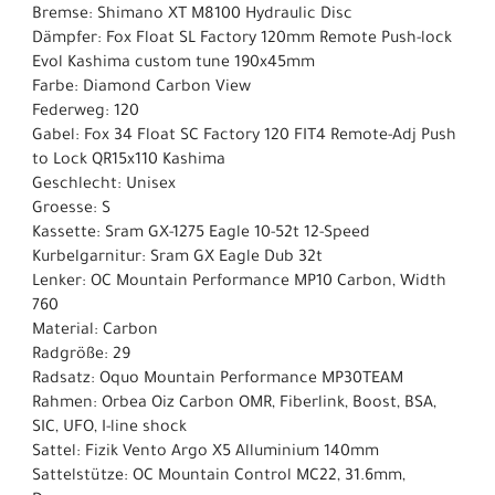
Bremse: Shimano XT M8100 Hydraulic Disc
Dämpfer: Fox Float SL Factory 120mm Remote Push-lock
Evol Kashima custom tune 190x45mm
Farbe: Diamond Carbon View
Federweg: 120
Gabel: Fox 34 Float SC Factory 120 FIT4 Remote-Adj Push
to Lock QR15x110 Kashima
Geschlecht: Unisex
Groesse: S
Kassette: Sram GX-1275 Eagle 10-52t 12-Speed
Kurbelgarnitur: Sram GX Eagle Dub 32t
Lenker: OC Mountain Performance MP10 Carbon, Width
760
Material: Carbon
Radgröße: 29
Radsatz: Oquo Mountain Performance MP30TEAM
Rahmen: Orbea Oiz Carbon OMR, Fiberlink, Boost, BSA,
SIC, UFO, I-line shock
Sattel: Fizik Vento Argo X5 Alluminium 140mm
Sattelstütze: OC Mountain Control MC22, 31.6mm,