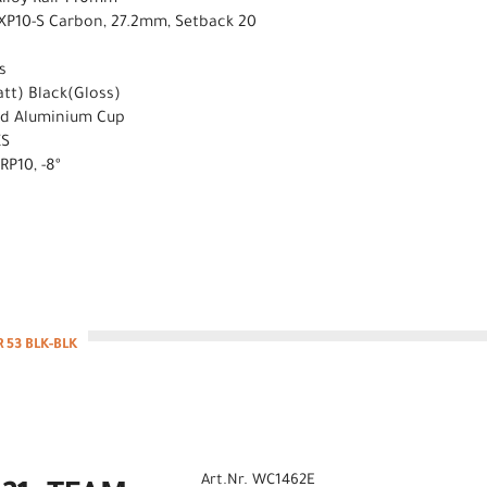
 Alloy Rail 140mm
XP10-S Carbon, 27.2mm, Setback 20
s
tt) Black(Gloss)
ted Aluminium Cup
XS
P10, -8º
 53 BLK-BLK
Art.Nr. WC1462E