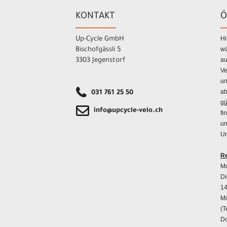
KONTAKT
Ö
Hi
Up-Cycle GmbH
wä
Bischofgässli 5
au
3303 Jegenstorf
Ve
un
ab
031 761 25 50
gü
info@upcycle-velo.ch
fi
un
Un
Re
Mo
Di
14
Mi
(T
Do