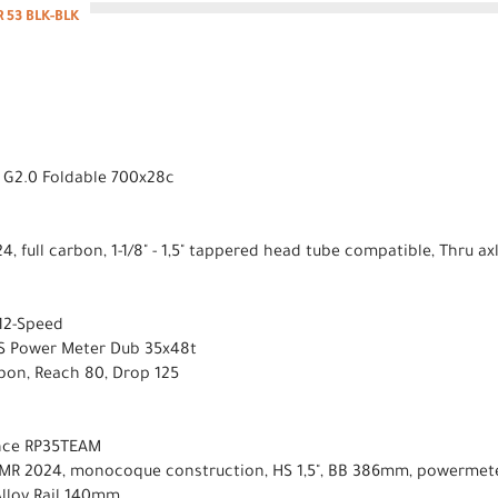
 53 BLK-BLK
t G2.0 Foldable 700x28c
, full carbon, 1-1/8" - 1,5" tappered head tube compatible, Thru a
 12-Speed
XS Power Meter Dub 35x48t
bon, Reach 80, Drop 125
nce RP35TEAM
R 2024, monocoque construction, HS 1,5", BB 386mm, powermete