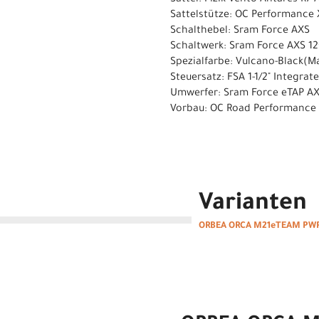
Sattel: Fizik Vento Antares R7
Sattelstütze: OC Performance 
Schalthebel: Sram Force AXS
Schaltwerk: Sram Force AXS 12
Spezialfarbe: Vulcano-Black(Ma
Steuersatz: FSA 1-1/2" Integra
Umwerfer: Sram Force eTAP A
Vorbau: OC Road Performance R
Varianten
ORBEA ORCA M21eTEAM PWR