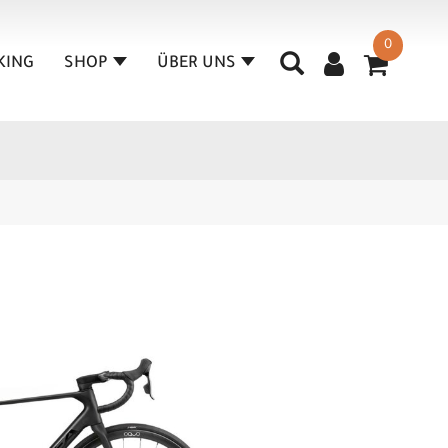
0
KING
SHOP
ÜBER UNS