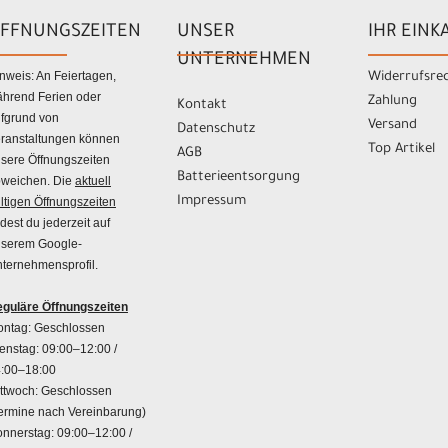
FFNUNGSZEITEN
UNSER
IHR EINK
UNTERNEHMEN
nweis: An Feiertagen,
Widerrufsre
hrend Ferien oder
Zahlung
Kontakt
fgrund von
Versand
Datenschutz
ranstaltungen können
Top Artikel
AGB
sere Öffnungszeiten
Batterieentsorgung
weichen. Die
aktuell
Impressum
ltigen Öffnungszeiten
ndest du jederzeit auf
serem Google-
ternehmensprofil.
guläre Öffnungszeiten
ntag: Geschlossen
enstag: 09:00–12:00 /
:00–18:00
ttwoch: Geschlossen
ermine nach Vereinbarung)
nnerstag: 09:00–12:00 /