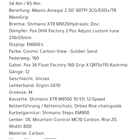
54 Nm / 85 Nm
Bereifung: Maxxis Assegai 2.50" 60TPI 3CG/EXO+/TR
MaxxGrip
Bremse: Shimano XTR M9120Hydraulic Disc
Dämpfer: Fox DHX Factory 2-Pos Adjust custom tune
210x55mm
Display: EN600-L
Farbe: Cosmic Carbon View - Golden Sand
Federweg: 160
Gabel: Fox 36 Float Factory 160 Grip X QR15x110 Kashima
Gänge: 12
Geschlecht: Unisex
Lenkerband: Ergon GE10
Groesse: M
Kassette: Shimano XTR M9100 10-51t 12-Speed
Kettenführung / Kettenschutz: Orbea Rise chainguide
Kurbelgarnitur: Shimano Steps EM900
Lenker: OC Mountain Control MC10 Carbon, Rise 20,
Width 800
Material: Carbon