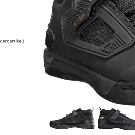
dardartikel
)