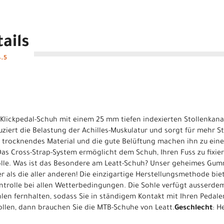
ails
4.5
-Klickpedal-Schuh mit einem 25 mm tiefen indexierten Stollenkana
iert die Belastung der Achilles-Muskulatur und sorgt für mehr St
l trocknendes Material und die gute Belüftung machen ihn zu ein
Das Cross-Strap-System ermöglicht dem Schuh, Ihren Fuss zu fixie
lle. Was ist das Besondere am Leatt-Schuh? Unser geheimes Gumm
r als die aller anderen! Die einzigartige Herstellungsmethode bie
Kontrolle bei allen Wetterbedingungen. Die Sohle verfügt ausserd
len fernhalten, sodass Sie in ständigem Kontakt mit Ihren Peda
wollen, dann brauchen Sie die MTB-Schuhe von Leatt.
Geschlecht
: H