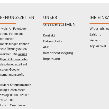
FFNUNGSZEITEN
UNSER
IHR EINK
UNTERNEHMEN
nweis: An Feiertagen,
Widerrufsre
hrend Ferien oder
Zahlung
Kontakt
fgrund von
Versand
Datenschutz
ranstaltungen können
Top Artikel
AGB
sere Öffnungszeiten
Batterieentsorgung
weichen. Die
aktuell
Impressum
ltigen Öffnungszeiten
ndest du jederzeit auf
serem Google-
ternehmensprofil.
guläre Öffnungszeiten
ntag: Geschlossen
enstag: 09:00–12:00 /
:00–18:00
ttwoch: Geschlossen