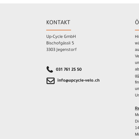
KONTAKT
Ö
Hi
Up-Cycle GmbH
wä
Bischofgässli 5
au
3303 Jegenstorf
Ve
un
ab
031 761 25 50
gü
info@upcycle-velo.ch
fi
un
Un
Re
Mo
Di
14
Mi