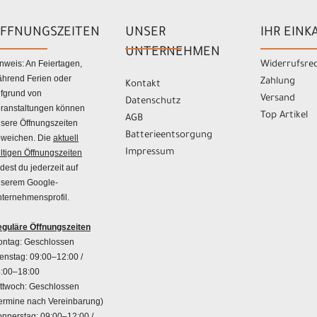
FFNUNGSZEITEN
UNSER
IHR EINK
UNTERNEHMEN
nweis: An Feiertagen,
Widerrufsre
hrend Ferien oder
Zahlung
Kontakt
fgrund von
Versand
Datenschutz
ranstaltungen können
Top Artikel
AGB
sere Öffnungszeiten
Batterieentsorgung
weichen. Die
aktuell
Impressum
ltigen Öffnungszeiten
ndest du jederzeit auf
serem Google-
ternehmensprofil.
guläre Öffnungszeiten
ntag: Geschlossen
enstag: 09:00–12:00 /
:00–18:00
ttwoch: Geschlossen
ermine nach Vereinbarung)
nnerstag: 09:00–12:00 /