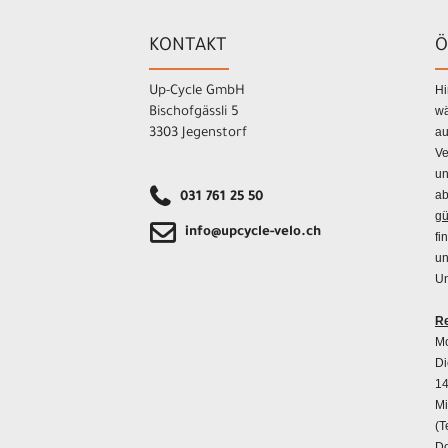
KONTAKT
Ö
Hi
Up-Cycle GmbH
wä
Bischofgässli 5
au
3303 Jegenstorf
Ve
un
ab
031 761 25 50
gü
info@upcycle-velo.ch
fi
un
Un
Re
Mo
Di
14
Mi
(T
Do