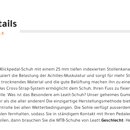
ails
5.5
-Klickpedal-Schuh mit einem 25 mm tiefen indexierten Stollenkana
iert die Belastung der Achilles-Muskulatur und sorgt für mehr St
l trocknendes Material und die gute Belüftung machen ihn zu ein
Das Cross-Strap-System ermöglicht dem Schuh, Ihren Fuss zu fixie
lle. Was ist das Besondere am Leatt-Schuh? Unser geheimes Gumm
r als die aller anderen! Die einzigartige Herstellungsmethode bie
Kontrolle bei allen Wetterbedingungen. Die Sohle verfügt ausserd
len fernhalten, sodass Sie in ständigem Kontakt mit Ihren Peda
wollen, dann brauchen Sie die MTB-Schuhe von Leatt.
Geschlecht
: H