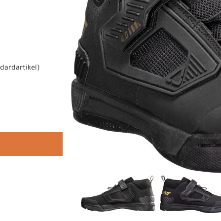
dardartikel
)