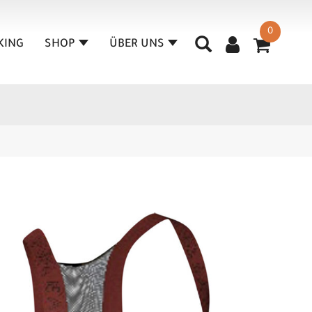
0
KING
SHOP
ÜBER UNS