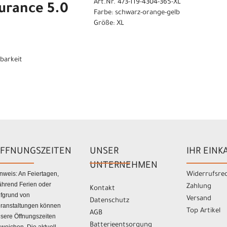
Art.Nr. 473-119-4304-365-XL
urance 5.0
Farbe: schwarz-orange-gelb
Größe: XL
gbarkeit
FFNUNGSZEITEN
UNSER
IHR EINK
UNTERNEHMEN
nweis: An Feiertagen,
Widerrufsre
hrend Ferien oder
Zahlung
Kontakt
fgrund von
Versand
Datenschutz
ranstaltungen können
Top Artikel
AGB
sere Öffnungszeiten
Batterieentsorgung