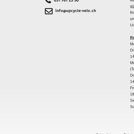
ab
031 761 25 50
gü
info@upcycle-velo.ch
fi
un
Un
Re
Mo
Di
14
Mi
(T
Do
14
Fr
18
Sa
So