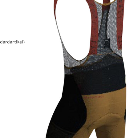
dardartikel
)