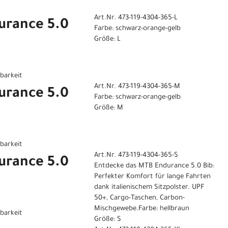
Art.Nr. 473-119-4304-365-L
urance 5.0
Farbe: schwarz-orange-gelb
Größe: L
gbarkeit
Art.Nr. 473-119-4304-365-M
urance 5.0
Farbe: schwarz-orange-gelb
Größe: M
gbarkeit
Art.Nr. 473-119-4304-365-S
urance 5.0
Entdecke das MTB Endurance 5.0 Bib:
Perfekter Komfort für lange Fahrten
dank italienischem Sitzpolster. UPF
50+, Cargo-Taschen, Carbon-
Mischgewebe.Farbe: hellbraun
gbarkeit
Größe: S