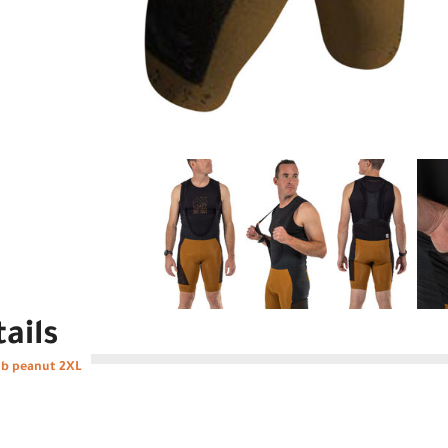
ails
ib peanut 2XL