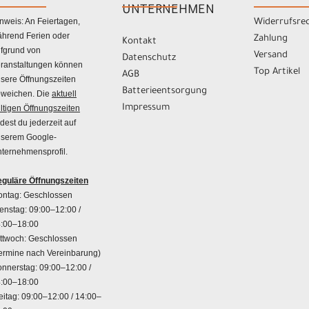
UNTERNEHMEN
nweis: An Feiertagen,
Widerrufsre
hrend Ferien oder
Zahlung
Kontakt
fgrund von
Versand
Datenschutz
ranstaltungen können
Top Artikel
AGB
sere Öffnungszeiten
Batterieentsorgung
weichen. Die
aktuell
Impressum
ltigen Öffnungszeiten
ndest du jederzeit auf
serem Google-
ternehmensprofil.
guläre Öffnungszeiten
ntag: Geschlossen
enstag: 09:00–12:00 /
:00–18:00
ttwoch: Geschlossen
ermine nach Vereinbarung)
nnerstag: 09:00–12:00 /
:00–18:00
eitag: 09:00–12:00 / 14:00–