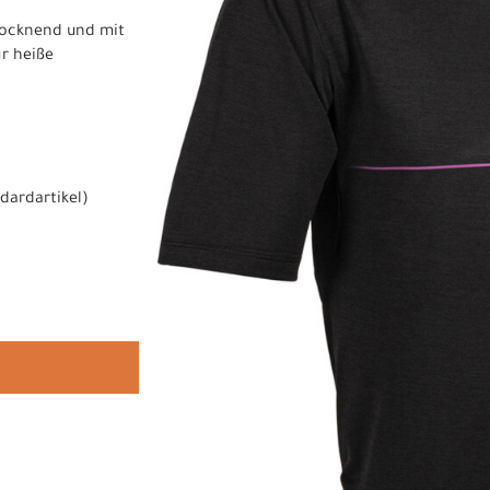
trocknend und mit
ür heiße
dardartikel
)