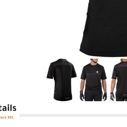
ails
lack 3XL