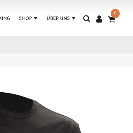
0
KING
SHOP
ÜBER UNS