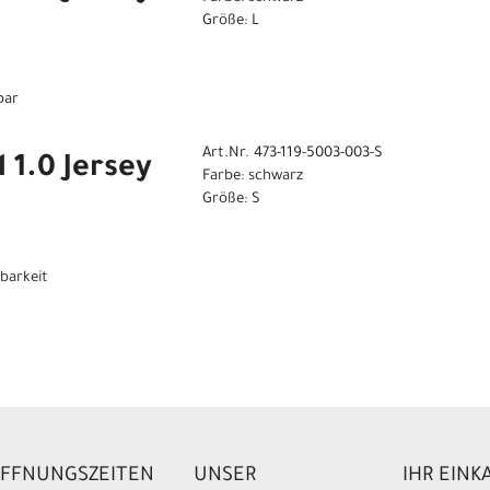
Größe: L
bar
Art.Nr. 473-119-5003-003-S
 1.0 Jersey
Farbe: schwarz
Größe: S
gbarkeit
FFNUNGSZEITEN
UNSER
IHR EINK