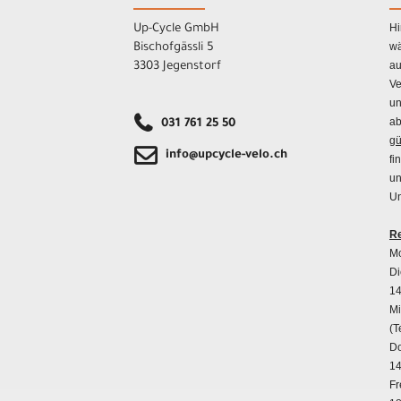
Hi
Up-Cycle GmbH
wä
Bischofgässli 5
au
3303 Jegenstorf
Ve
un
ab
031 761 25 50
gü
info@upcycle-velo.ch
fi
un
Un
Re
Mo
Di
14
Mi
(T
Do
14
Fr