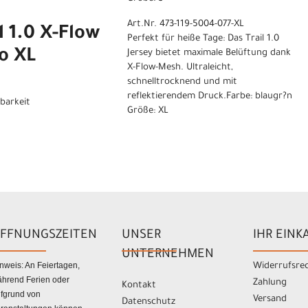
Art.Nr. 473-119-5004-077-XL
l 1.0 X-Flow
Perfekt für heiße Tage: Das Trail 1.0
io XL
Jersey bietet maximale Belüftung dank
X-Flow-Mesh. Ultraleicht,
schnelltrocknend und mit
reflektierendem Druck.Farbe: blaugr?n
gbarkeit
Größe: XL
FFNUNGSZEITEN
UNSER
IHR EINK
UNTERNEHMEN
nweis: An Feiertagen,
Widerrufsre
hrend Ferien oder
Zahlung
Kontakt
fgrund von
Versand
Datenschutz