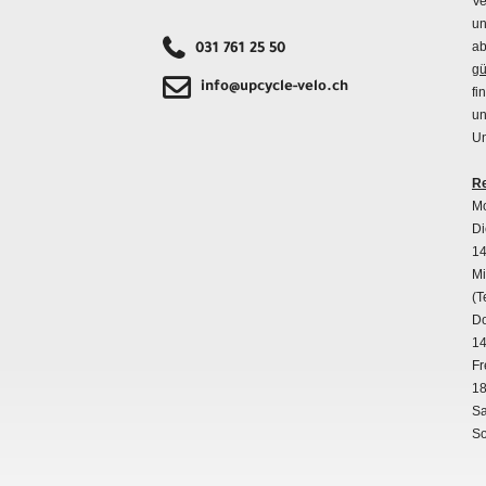
Ve
un
ab
031 761 25 50
gü
info@upcycle-velo.ch
fi
un
Un
Re
Mo
Di
14
Mi
(T
Do
14
Fr
18
Sa
So