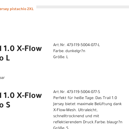
Jersey pistachio 2XL
Art.Nr. 473-119-5004-077-L
l 1.0 X-Flow
Farbe: dunkelgr?n
o L
Größe: L
bar
Art.Nr. 473-119-5004-077-S
l 1.0 X-Flow
Perfekt für heiße Tage: Das Trail 1.0
o S
Jersey bietet maximale Belüftung dank
X-Flow-Mesh. Ultraleicht,
schnelltrocknend und mit
reflektierendem Druck.Farbe: blaugr?n
Größe: S