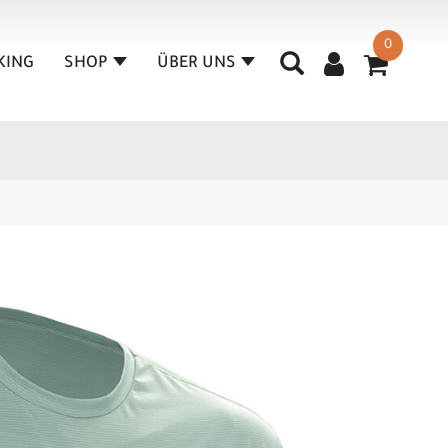
0
KING
SHOP
ÜBER UNS