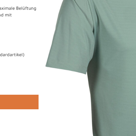
maximale Belüftung
nd mit
dardartikel
)